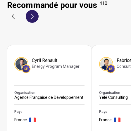
Recommandé pour vous
410
Cyril Renault
Fabric
Energy Program Manager
Consult
DE
DE
Organisation
Organisation
Agence Française de Développement
Yélé Consulting
Pays
Pays
France
France