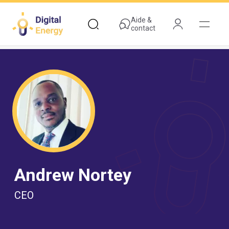
Aller
au
Aide &
contact
contenu
principal
Andrew Nortey
CEO