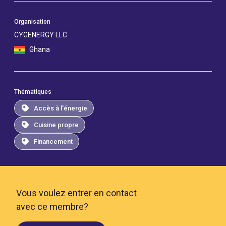
Organisation
CYGENERGY LLC
Ghana
Thématiques
Accès à l'énergie
Cuisine propre
Financement
Vous voulez entrer en contact
avec ce membre?