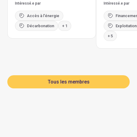
Intéressé.e par
Intéressé.e par
Accès à l'énergie
Financemen
Décarbonation
+ 1
Exploitatio
+ 5
Tous les membres