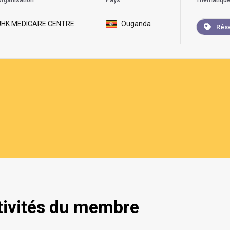
rganisation
Pays
Thématiqu
JHK MEDICARE CENTRE
Ouganda
Rése
tivités du membre