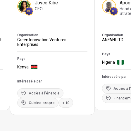
Joyce Kibe
Apooy
CEO
Head 
DE
DE
Strat
Organisation
Organisation
t
Green Innovation Ventures
ANFANI LTD
Enterprises
Pays
Pays
Nigeria
Kenya
Intéressé.e par
Intéressé.e par
Accès à l
Accès à l'énergie
Financem
Cuisine propre
+ 10