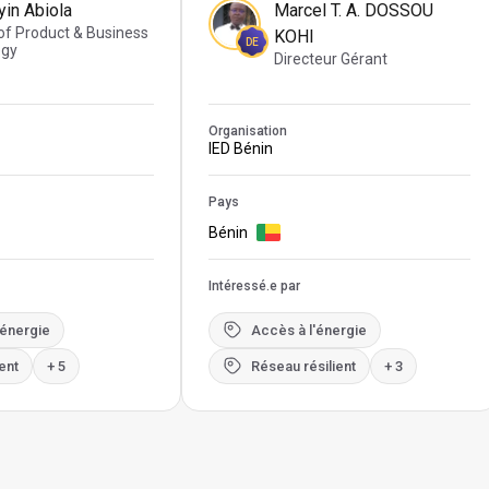
in Abiola
Marcel T. A. DOSSOU
of Product & Business
KOHI
DE
egy
Directeur Gérant
Organisation
IED Bénin
Pays
Bénin
Intéressé.e par
'énergie
Accès à l'énergie
ent
+ 5
Réseau résilient
+ 3