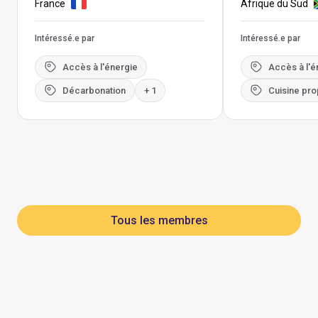
France
Afrique du Sud
Intéressé.e par
Intéressé.e par
Accès à l'énergie
Accès à l'é
Décarbonation
+ 1
Cuisine pro
Tous les membres