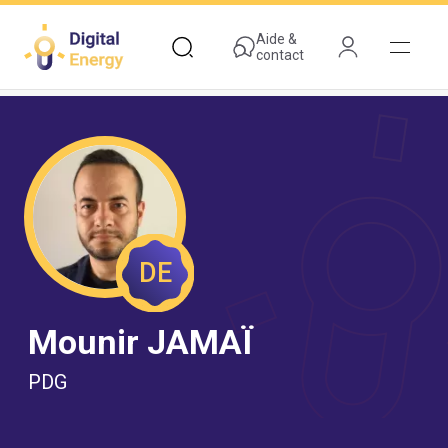
Aller
au
Aide &
contact
contenu
principal
DE
Mounir JAMAÏ
PDG