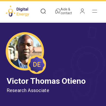
Aller
au
Aide &
contact
contenu
principal
DE
Victor Thomas Otieno
Research Associate