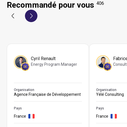
Recommandé pour vous
406
Cyril Renault
Fabric
Energy Program Manager
Consult
DE
DE
Organisation
Organisation
Agence Française de Développement
Yélé Consulting
Pays
Pays
France
France