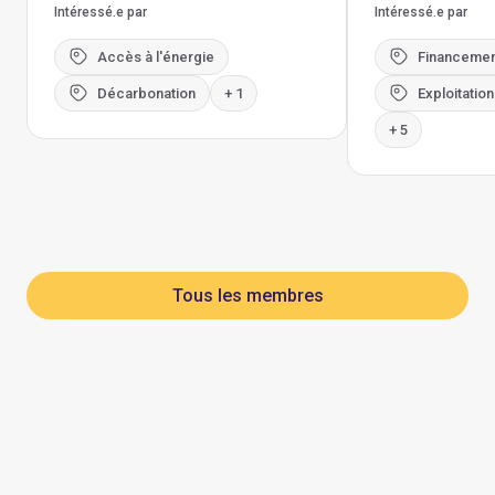
Intéressé.e par
Intéressé.e par
Accès à l'énergie
Financemen
Décarbonation
+ 1
Exploitatio
+ 5
Tous les membres