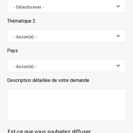
Thématique
Thématique 2
*
Thématique
Pays
2
Pays
Description détaillée de votre demande
Description
Est-ce que vous souhaitez diffuser