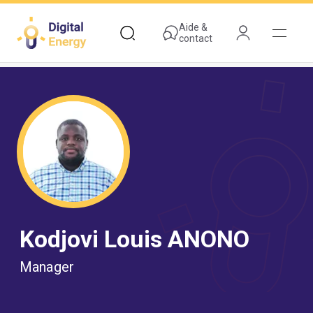
Aller
au
Aide &
contact
contenu
principal
Kodjovi Louis ANONO
Manager