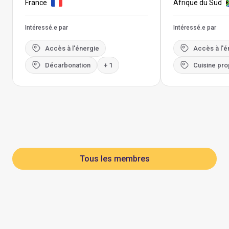
France
Afrique du Sud
Intéressé.e par
Intéressé.e par
Accès à l'énergie
Accès à l'é
Décarbonation
+ 1
Cuisine pro
Tous les membres