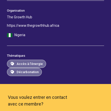
Organisation
The Growth Hub
https://www.thegrowthhub.africa
Nigeria
Thématiques
Accès à l'énergie
Décarbonation
Vous voulez entrer en contact
avec ce membre?