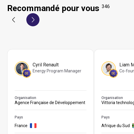
Recommandé pour vous
346
Cyril Renault
Liam 
Energy Program Manager
Co-fou
DE
DE
Organisation
Organisation
Agence Française de Développement
Vittoria technolo
Pays
Pays
France
Afrique du Sud