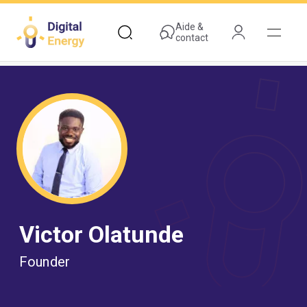
Aller
au
Aide &
contact
contenu
principal
Victor Olatunde
Founder