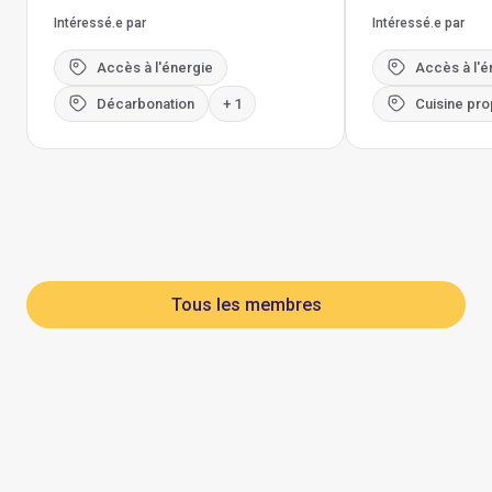
Intéressé.e par
Intéressé.e par
Accès à l'énergie
Accès à l'é
Décarbonation
+ 1
Cuisine pro
Tous les membres