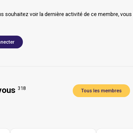
us souhaitez voir la dernière activité de ce membre, vou
necter
vous
318
Tous les membres