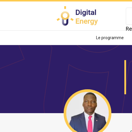
Aller
au
contenu
principal
Re
Le programme