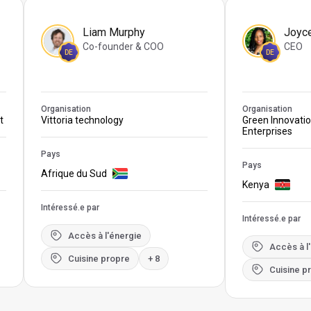
Liam Murphy
Joyc
Co-founder & COO
CEO
DE
DE
Organisation
Organisation
t
Vittoria technology
Green Innovati
Enterprises
Pays
Pays
Afrique du Sud
Kenya
Intéressé.e par
Intéressé.e par
Accès à l'énergie
Accès à l
Cuisine propre
+ 8
Cuisine p