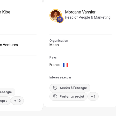
e Kibe
Morgane Vannier
Head of People & Marketing
DE
Organisation
on Ventures
Moon
Pays
France
Intéressé.e par
Accès à l'énergie
'énergie
Porter un projet
+ 1
ropre
+ 10