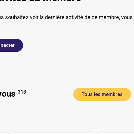
us souhaitez voir la dernière activité de ce membre, vou
necter
vous
318
Tous les membres