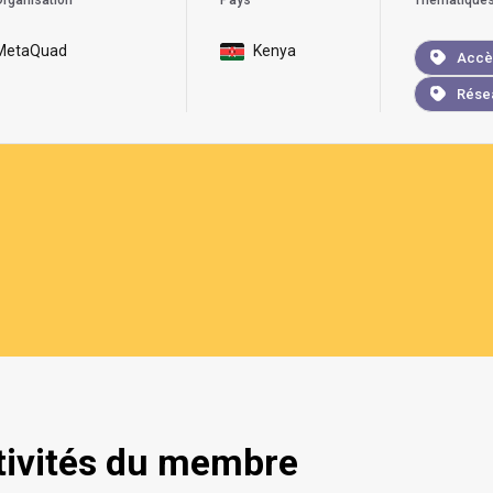
rganisation
Pays
Thématique
MetaQuad
Kenya
Accès
Résea
tivités du membre