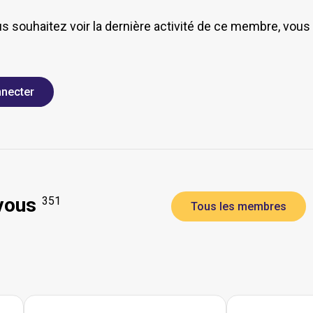
us souhaitez voir la dernière activité de ce membre, vou
necter
vous
351
Tous les membres