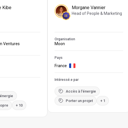
e Kibe
Morgane Vannier
Head of People & Marketing
DE
Organisation
on Ventures
Moon
Pays
France
Intéressé.e par
Accès à l'énergie
'énergie
Porter un projet
+ 1
ropre
+ 10