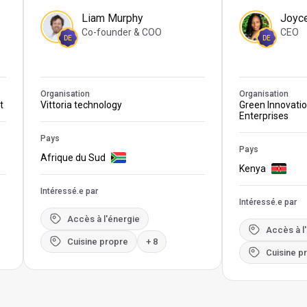
Liam Murphy
Joyc
Co-founder & COO
CEO
DE
DE
Organisation
Organisation
t
Vittoria technology
Green Innovati
Enterprises
Pays
Pays
Afrique du Sud
Kenya
Intéressé.e par
Intéressé.e par
Accès à l'énergie
Accès à l
Cuisine propre
+ 8
Cuisine p