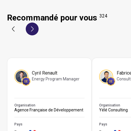
Recommandé pour vous
324
Cyril Renault
Fabric
Energy Program Manager
Consult
DE
DE
Organisation
Organisation
Agence Française de Développement
Yélé Consulting
Pays
Pays