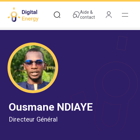
Aller
au
Aide &
contact
contenu
principal
Ousmane NDIAYE
Directeur Général