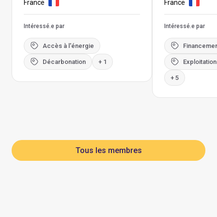
France
France
Intéressé.e par
Intéressé.e par
Accès à l'énergie
Financemen
Décarbonation
+ 1
Exploitatio
+ 5
Tous les membres