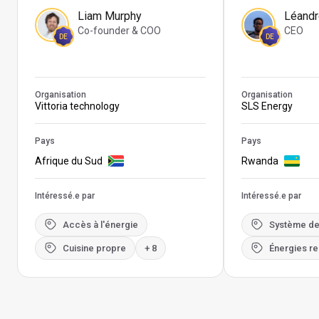
Liam Murphy
Léandr
Co-founder & COO
CEO
DE
DE
Organisation
Organisation
Vittoria technology
SLS Energy
Pays
Pays
Afrique du Sud
Rwanda
Intéressé.e par
Intéressé.e par
Accès à l'énergie
Système de
Cuisine propre
+ 8
Énergies r