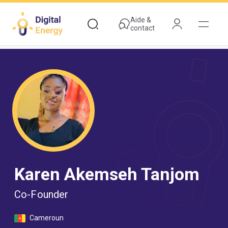
Aller
au
Aide &
contact
contenu
principal
Karen Akemseh Tanjom
Co-Founder
Cameroun