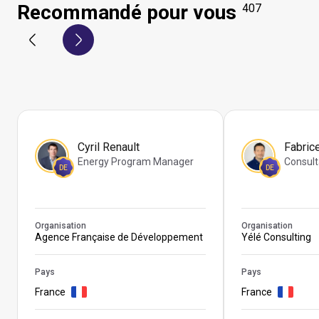
Recommandé pour vous
407
Cyril Renault
Fabric
Energy Program Manager
Consult
DE
DE
Organisation
Organisation
Agence Française de Développement
Yélé Consulting
Pays
Pays
France
France