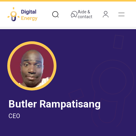
Aller
au
Aide &
contact
contenu
principal
Butler Rampatisang
CEO