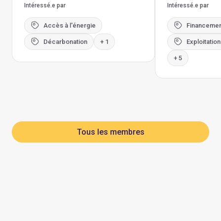
Intéressé.e par
Intéressé.e par
Accès à l'énergie
Financemen
Décarbonation
+ 1
Exploitatio
+ 5
Tous les membres