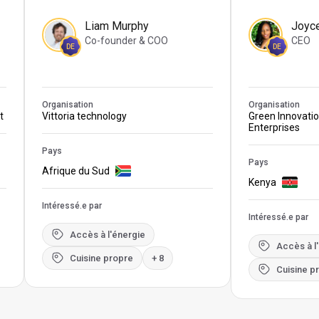
Liam Murphy
Joyc
Co-founder & COO
CEO
DE
DE
Organisation
Organisation
t
Vittoria technology
Green Innovati
Enterprises
Pays
Pays
Afrique du Sud
Kenya
Intéressé.e par
Intéressé.e par
Accès à l'énergie
Accès à l
Cuisine propre
+ 8
Cuisine p