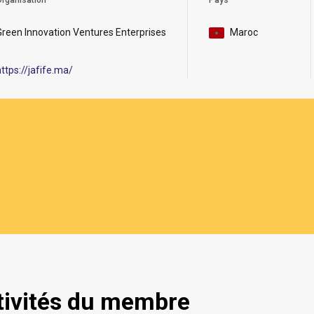
rganisation
Pays
Green Innovation Ventures Enterprises
Maroc
https://jafife.ma/
tivités du membre