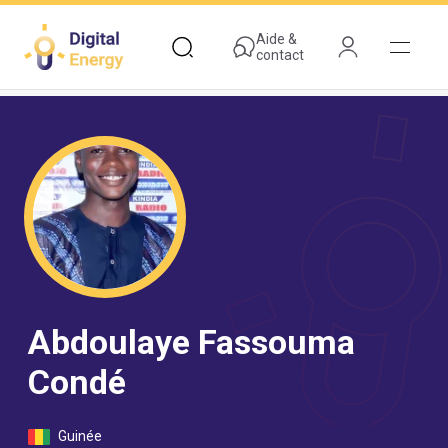
Aller
au
Aide &
contact
contenu
principal
Abdoulaye Fassouma
Condé
Guinée