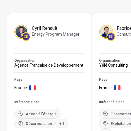
Cyril Renault
Fabric
Energy Program Manager
Consult
DE
DE
Organisation
Organisation
Agence Française de Développement
Yélé Consulting
Pays
Pays
France
France
Intéressé.e par
Intéressé.e par
Accès à l'énergie
Financemen
Décarbonation
+ 1
Exploitatio