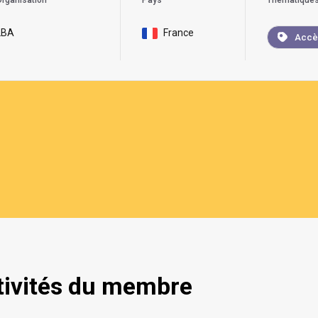
rganisation
Pays
Thématique
LBA
France
Accès
tivités du membre