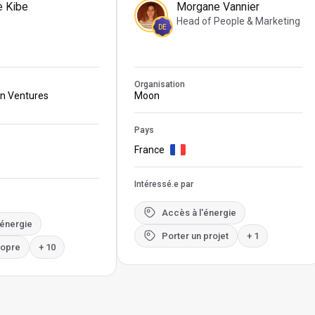
e Kibe
Morgane Vannier
Head of People & Marketing
DE
Organisation
on Ventures
Moon
Pays
France
Intéressé.e par
Accès à l'énergie
'énergie
Porter un projet
+ 1
ropre
+ 10