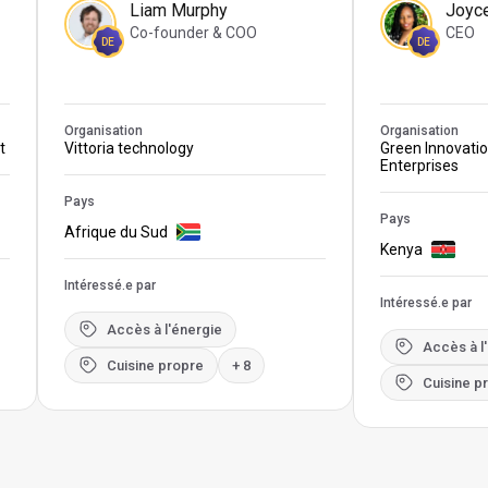
Liam Murphy
Joyc
Co-founder & COO
CEO
DE
DE
Organisation
Organisation
t
Vittoria technology
Green Innovati
Enterprises
Pays
Pays
Afrique du Sud
Kenya
Intéressé.e par
Intéressé.e par
Accès à l'énergie
Accès à l
Cuisine propre
+ 8
Cuisine p