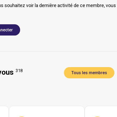
us souhaitez voir la dernière activité de ce membre, vou
necter
vous
318
Tous les membres