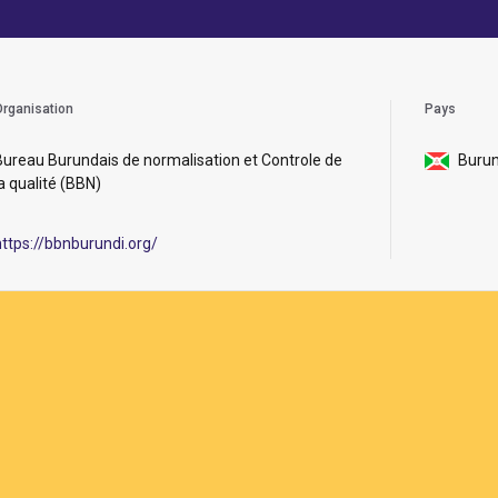
rganisation
Pays
Bureau Burundais de normalisation et Controle de
Burun
la qualité (BBN)
https://bbnburundi.org/