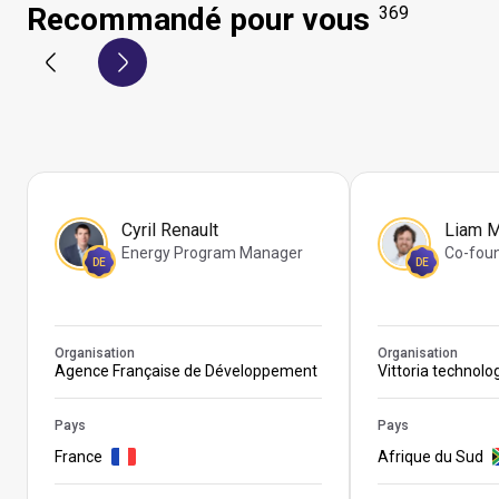
Recommandé pour vous
369
Cyril Renault
Liam 
Energy Program Manager
Co-fou
DE
DE
Organisation
Organisation
Agence Française de Développement
Vittoria technolo
Pays
Pays
France
Afrique du Sud