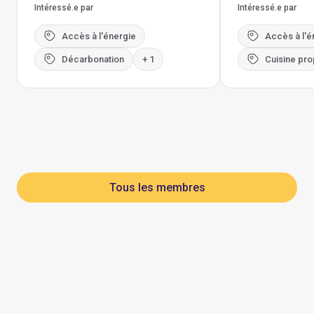
Intéressé.e par
Intéressé.e par
Accès à l'énergie
Accès à l'é
Décarbonation
+ 1
Cuisine pro
Tous les membres