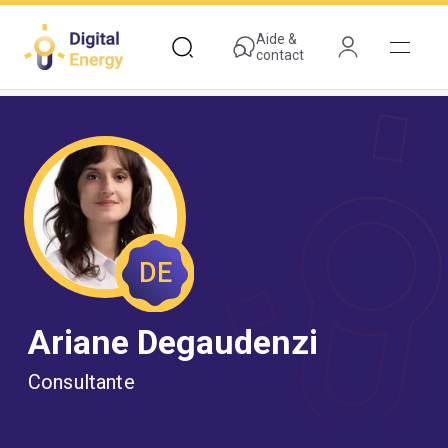
Aller
au
Aide &
contact
contenu
principal
DE
Ariane Degaudenzi
Consultante