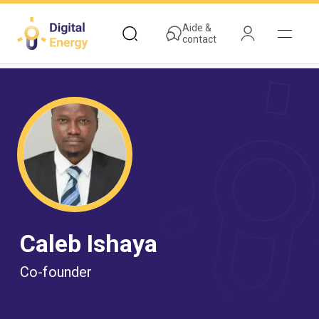
Aller
au
Aide &
contact
contenu
principal
Caleb Ishaya
Co-founder