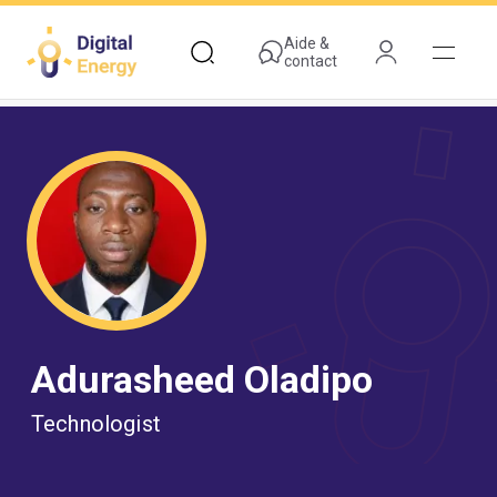
Aller
au
Aide &
contact
contenu
principal
Adurasheed Oladipo
Technologist