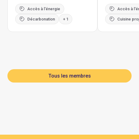
Accès à l'énergie
Accès à l'é
Décarbonation
+ 1
Cuisine pro
Tous les membres