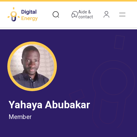
Aller
au
Aide &
contact
contenu
principal
Yahaya Abubakar
Member