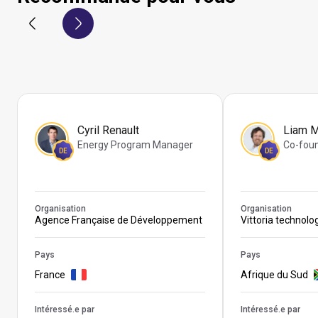
Cyril Renault
Liam 
Energy Program Manager
Co-fou
DE
DE
Organisation
Organisation
Agence Française de Développement
Vittoria technolo
Pays
Pays
France
Afrique du Sud
Intéressé.e par
Intéressé.e par