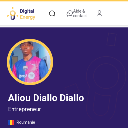
Aller
au
Aide &
contact
contenu
principal
Aliou Diallo Diallo
Entrepreneur
Roumanie