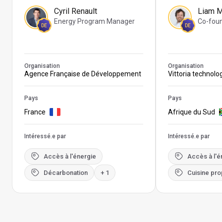
Cyril Renault
Liam 
Energy Program Manager
Co-fou
DE
DE
Organisation
Organisation
Agence Française de Développement
Vittoria technolo
Pays
Pays
France
Afrique du Sud
Intéressé.e par
Intéressé.e par
Accès à l'énergie
Accès à l'é
Décarbonation
+ 1
Cuisine pro