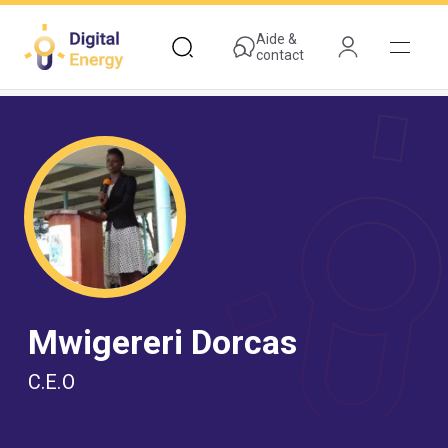
Aller
au
Aide &
contact
contenu
principal
Mwigereri Dorcas
C.E.O