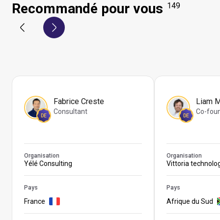
Recommandé pour vous
149
Fabrice Creste
Liam 
Consultant
Co-fou
DE
DE
Organisation
Organisation
Yélé Consulting
Vittoria technolo
Pays
Pays
France
Afrique du Sud