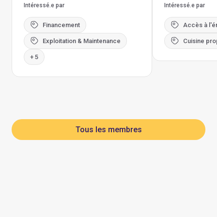
Intéressé.e par
Intéressé.e par
Financement
Accès à l'é
Exploitation & Maintenance
Cuisine pro
+ 5
Tous les membres