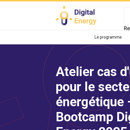
Aller
au
contenu
principal
Re
Le programme
Atelier cas d
pour le secte
énergétique 
Bootcamp Dig