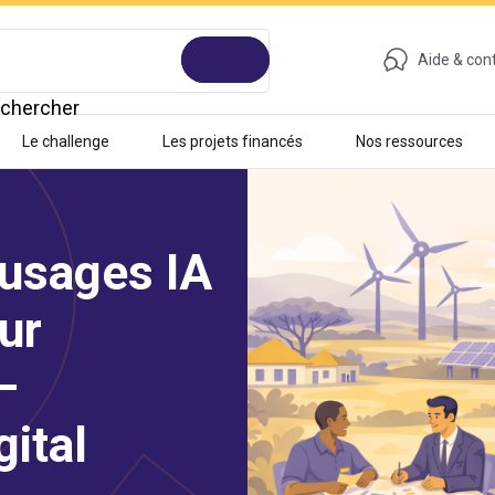
Aide & con
chercher
Le challenge
Les projets financés
Nos ressources
'usages IA
ur
–
ital