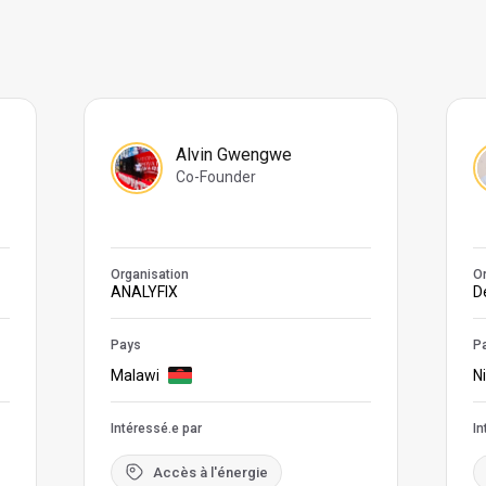
Alvin Gwengwe
Co-Founder
Organisation
Or
ANALYFIX
D
Pays
P
Malawi
N
Intéressé.e par
In
Accès à l'énergie