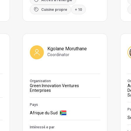
Cuisine propre
+ 10
Kgolane Moruthane
Coordinator
Organisation
Or
Green Innovation Ventures
As
Enterprises
D
S
Pays
P
Afrique du Sud
S
Intéressé.e par