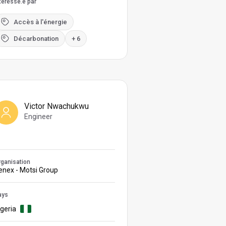
téressé.e par
Accès à l'énergie
Décarbonation
+ 6
Victor Nwachukwu
Engineer
ganisation
enex - Motsi Group
ays
igeria