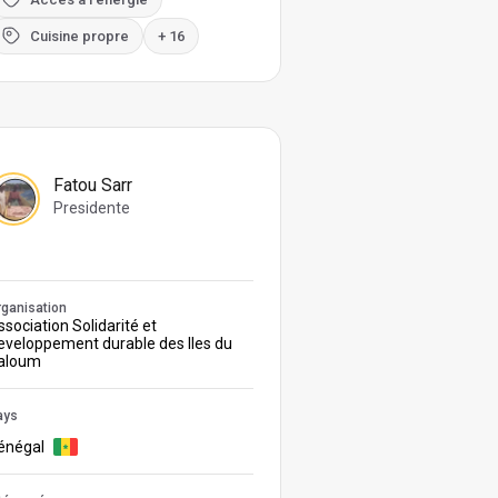
Cuisine propre
+ 16
Fatou Sarr
Presidente
ganisation
sociation Solidarité et
eveloppement durable des Iles du
aloum
ays
énégal