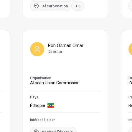
Décarbonation
+ 5
Ron Osman Omar
Director
Organisation
Or
African Union Commission
Z
Pays
P
Éthiopie
R
Intéressé.e par
In
Accès à l'énergie