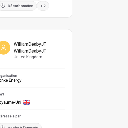
Décarbonation
+ 2
WilliamDeabyJT
WilliamDeabyJT
United Kingdom
ganisation
onke Energy
ays
oyaume-Uni
téressé.e par
Accès à l'énergie