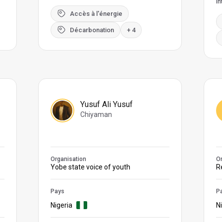
In
Accès à l'énergie
Décarbonation
+ 4
Yusuf Ali Yusuf
Chiyaman
Organisation
Or
Yobe state voice of youth
R
Pays
P
Nigeria
N