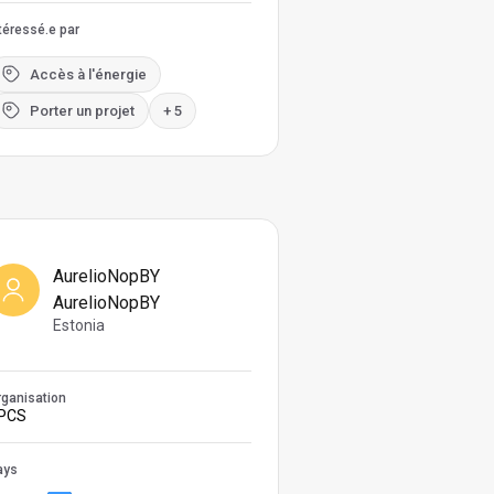
téressé.e par
Accès à l'énergie
Porter un projet
+ 5
AurelioNopBY
AurelioNopBY
Estonia
ganisation
PCS
ays