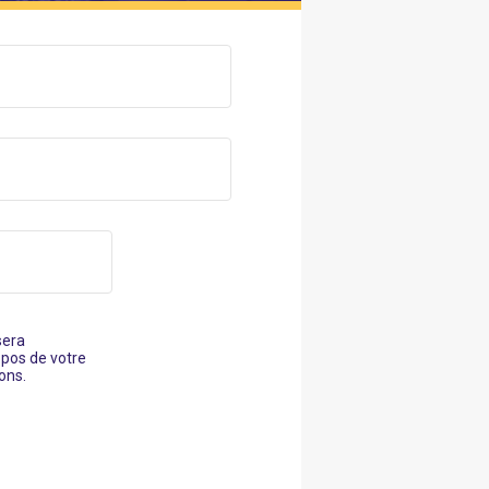
sera
opos de votre
ons.